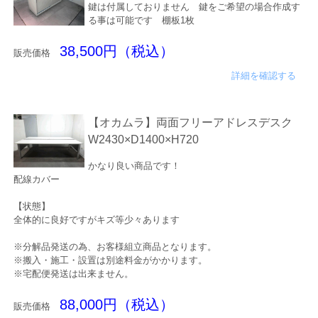
鍵は付属しておりません 鍵をご希望の場合作成す
る事は可能です 棚板1枚
38,500円（税込）
販売価格
詳細を確認する
【オカムラ】両面フリーアドレスデスク
W2430×D1400×H720
かなり良い商品です！
配線カバー
【状態】
全体的に良好ですがキズ等少々あります
※分解品発送の為、お客様組立商品となります。
※搬入・施工・設置は別途料金がかかります。
※宅配便発送は出来ません。
88,000円（税込）
販売価格