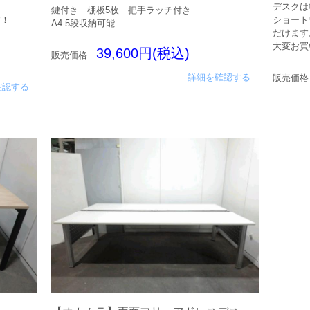
デスクは
鍵付き 棚板5枚 把手ラッチ付き
す！
ショート
A4-5段収納可能
だけます
大変お買
39,600円(税込)
販売価格
詳細を確認する
販売価格
確認する