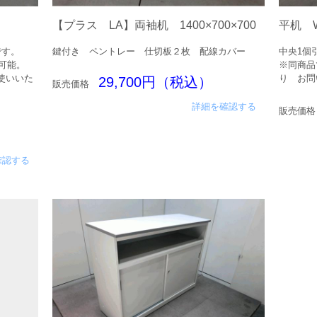
【プラス LA】両袖机 1400×700×700
平机 W
です。
鍵付き ペントレー 仕切板２枚 配線カバー
中央1個
用可能。
※同商品
使いいた
り お問
29,700円（税込）
販売価格
詳細を確認する
販売価格
確認する