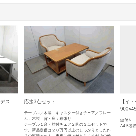
スデス
【イト
応接3点セット
900×4
テーブル／木製 キャスター付きチェア／フレー
ム：木製 背・座：布張り
鍵付き 
テーブル１台・肘付チェア２脚の３点セットで
A4-5段
す。新品定価は２０万円以上のしっかりとした作
りの応接セット。天板に焼けがありますがその他