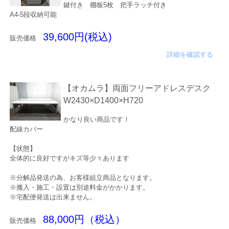
鍵付き 棚板5枚 把手ラッチ付き
A4-5段収納可能
39,600円(税込)
販売価格
詳細を確認する
【オカムラ】両面フリーアドレスデスク
W2430×D1400×H720
かなり良い商品です！
配線カバー
【状態】
全体的に良好ですがキズ等少々あります
※分解品発送の為、お客様組立商品となります。
※搬入・施工・設置は別途料金がかかります。
※宅配便発送は出来ません。
88,000円（税込）
販売価格