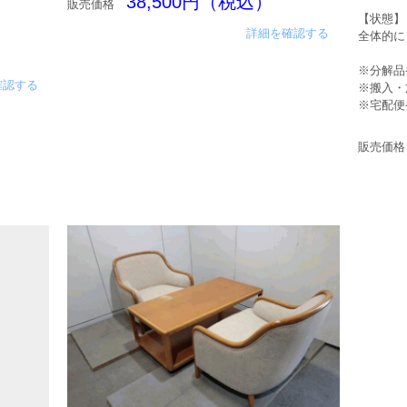
38,500円（税込）
販売価格
【状態】
詳細を確認する
全体的に
※分解品
確認する
※搬入・
※宅配便
販売価格