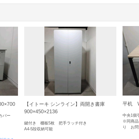
平机 W
0×700
【イトーキ シンライン】両開き書庫
900×450×2136
中央1個
カバー
※同商品
鍵付き 棚板5枚 把手ラッチ付き
り お問
A4-5段収納可能