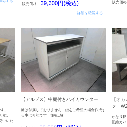
確認する
39,600円(税込)
販売価格
販売価格
詳細を確認する
【アルプス】中棚付きハイカウンター
【オカ
ク W24
です。
鍵は付属しておりません 鍵をご希望の場合作成す
用可能。
る事は可能です 棚板1枚
かなり良
使いいた
配線カバ