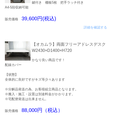
鍵付き 棚板5枚 把手ラッチ付き
A4-5段収納可能
39,600円(税込)
販売価格
詳細を確認する
【オカムラ】両面フリーアドレスデスク
W2430×D1400×H720
かなり良い商品です！
配線カバー
【状態】
全体的に良好ですがキズ等少々あります
※分解品発送の為、お客様組立商品となります。
※搬入・施工・設置は別途料金がかかります。
※宅配便発送は出来ません。
88,000円（税込）
販売価格