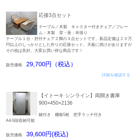
応接3点セット
テーブル／木製 キャスター付きチェア／フレー
ム：木製 背・座：布張り
テーブル１台・肘付チェア２脚の３点セットです。新品定価は２０万
円以上のしっかりとした作りの応接セット。天板に焼けがありますが
その他は良好。大変お買い得な商品です！
29,700円（税込）
販売価格
詳細を確認する
【イトーキ シンライン】両開き書庫
900×450×2136
鍵付き 棚板5枚 把手ラッチ付き
A4-5段収納可能
39,600円(税込)
販売価格