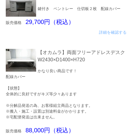
鍵付き ペントレー 仕切板２枚 配線カバー
29,700円（税込）
販売価格
詳細を確認する
【オカムラ】両面フリーアドレスデスク
W2430×D1400×H720
かなり良い商品です！
配線カバー
【状態】
全体的に良好ですがキズ等少々あります
※分解品発送の為、お客様組立商品となります。
※搬入・施工・設置は別途料金がかかります。
※宅配便発送は出来ません。
88,000円（税込）
販売価格