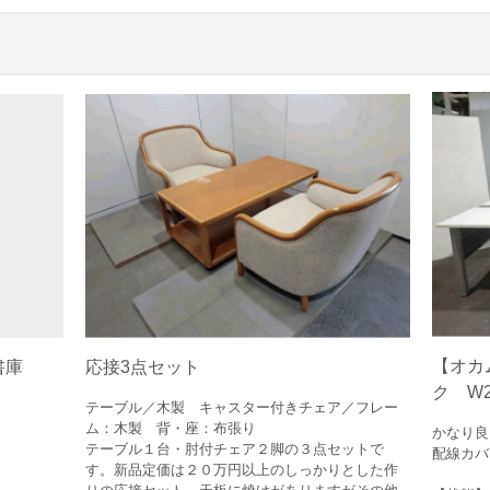
【オカ
き書庫
応接3点セット
ク W24
テーブル／木製 キャスター付きチェア／フレー
ム：木製 背・座：布張り
かなり良
テーブル１台・肘付チェア２脚の３点セットで
配線カバ
す。新品定価は２０万円以上のしっかりとした作