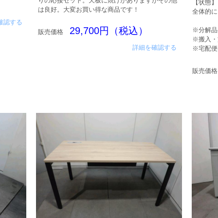
りの応接セット。天板に焼けがありますがその他
【状態】
は良好。大変お買い得な商品です！
全体的に
確認する
29,700円（税込）
※分解品
販売価格
※搬入・
詳細を確認する
※宅配便
販売価格