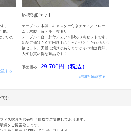
応接3点セット
です。
テーブル／木製 キャスター付きチェア／フレー
用可能。
ム：木製 背・座：布張り
使いいた
テーブル１台・肘付チェア２脚の３点セットです。
新品定価は２０万円以上のしっかりとした作りの応
接セット。天板に焼けがありますがその他は良好。
大変お買い得な商品です！
29,700円（税込）
販売価格
確認する
詳細を確認する
ーでは
オフィス家具をお値打ち価格でご提供しております。
ス環境をご提案致します。
ナンスをし最高の状態にてご提供致します。