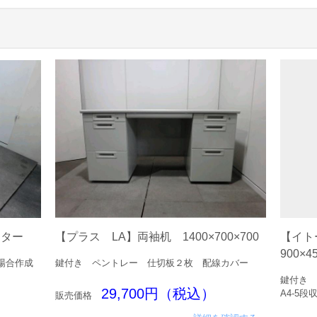
【プラス LA】両袖机 1400×700×700
【イト
ンター
900×4
鍵付き ペントレー 仕切板２枚 配線カバー
場合作成
鍵付き 
29,700円（税込）
A4-5段
販売価格