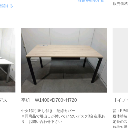
詳細を確認する
販売価格
確認する
デス
平机 W1400×D700×H720
【イノ
中央1個引出し付き 配線カバー
背：PP
※同商品で引出しが付いていないデスク3台在庫あ
粉体塗装
り お問い合わせ下さい
定番のス
お持ち帰