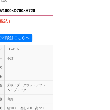
-4109
000×D700×H720
（税込）
ご相談はこちらへ
ド
TE-4109
ー
不詳
ズ
番
色
天板：ダークウッド／フレー
ム：ブラック
態
良好
ズ
幅1000 奥行700 高720