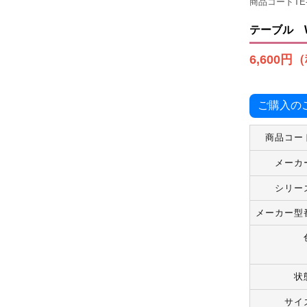
商品コード
TE
テーブル W1
6,600円
ご購入の
商品コー
メーカ
シリー
メーカー型
状
サイ